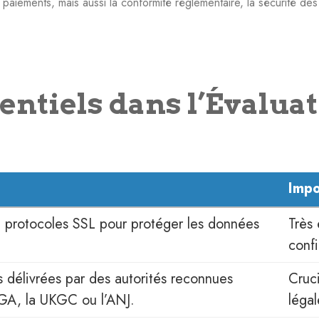
 paiements, mais aussi la conformité réglementaire, la sécurité des 
entiels dans l’Évalua
Impo
de protocoles SSL pour protéger les données
Très
confi
s délivrées par des autorités reconnues
Cruc
A, la UKGC ou l’ANJ.
légal