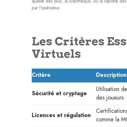
qualité des jeux, la ludothèque, ou la rapidité des
par l’opérateur.
Les Critères Ess
Virtuels
Critère
Description
Utilisation 
Sécurité et cryptage
des joueurs.
Certification
Licences et régulation
comme la MG