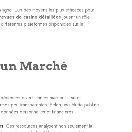
n ligne. L’un des moyens les plus efficaces pour
revues de casino détaillées
jouent un rôle
ifférentes plateformes disponibles sur le
s un Marché
périences divertissantes mais aussi sûres.
rmes peu transparentes. Selon une étude publiée
 données personnelles et financières.
es
. Ces ressources analysent non seulement la