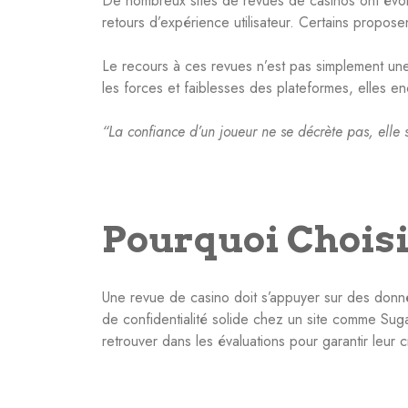
De nombreux sites de revues de casinos ont évolu
retours d’expérience utilisateur. Certains propos
Le recours à ces revues n’est pas simplement une
les forces et faiblesses des plateformes, elles 
“La confiance d’un joueur ne se décrète pas, elle
Pourquoi Choisi
Une revue de casino doit s’appuyer sur des donnée
de confidentialité solide chez un site comme Suga
retrouver dans les évaluations pour garantir leur cré