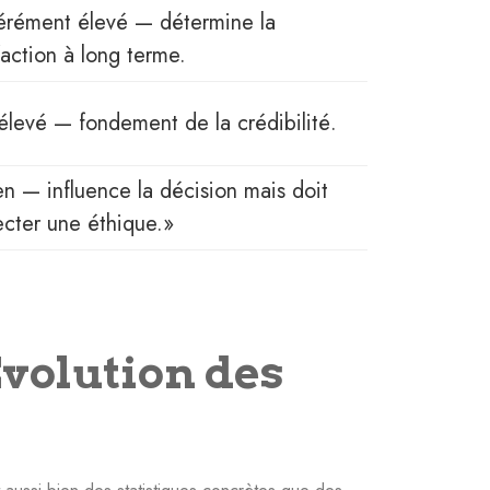
rément élevé — détermine la
faction à long terme.
élevé — fondement de la crédibilité.
n — influence la décision mais doit
ecter une éthique.»
Évolution des