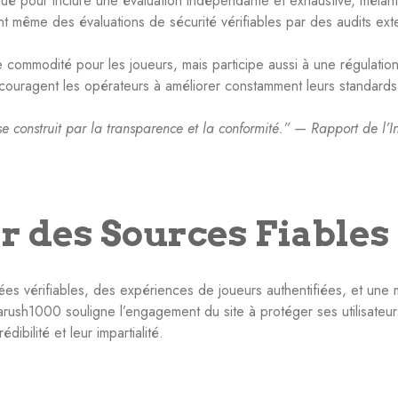
é pour inclure une évaluation indépendante et exhaustive, mêlant
ent même des évaluations de sécurité vérifiables par des audits ext
 commodité pour les joueurs, mais participe aussi à une régulation
encouragent les opérateurs à améliorer constamment leurs standard
 se construit par la transparence et la conformité.” — Rapport de l
r des Sources Fiables
s vérifiables, des expériences de joueurs authentifiées, et une m
rush1000 souligne l’engagement du site à protéger ses utilisateur
dibilité et leur impartialité.