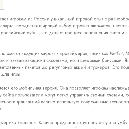
гает игрокам из России уникальный игровой опыт с разнооб
 азарта, предлагая широкий выбор игровых автоматов, настоль
 российский рубль, что делает процесс пополнения счета и
лотами от ведущих мировых провайдеров, таких как
NetEnt
,
M
икой и захватывающими сюжетами, но и щедрыми бонусами.
Ri
етственных пакетов до регулярных акций и турниров. Это поз
 для игры.
яется его мобильная версия. Она позволяет игрокам наслажд
сайта пользователи могут легко управлять своими счетами, с
асности транзакций казино использует современные технологи
в.
держка клиентов. Казино предлагает круглосуточную службу 