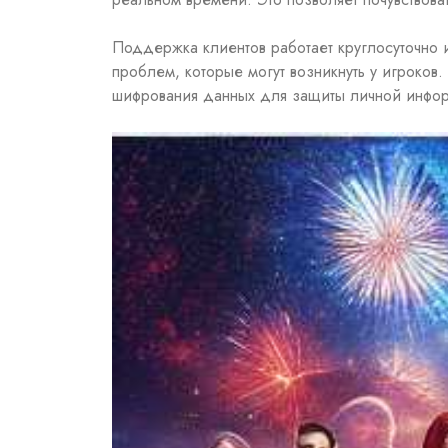
Поддержка клиентов работает круглосуточно и
проблем, которые могут возникнуть у игроков
шифрования данных для защиты личной инфор