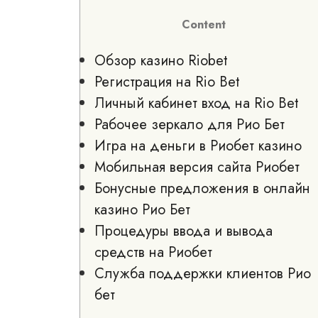
Content
Обзор казино Riobet
Регистрация на Rio Bet
Личный кабинет вход на Rio Bet
Рабочее зеркало для Рио Бет
Игра на деньги в Риобет казино
Мобильная версия сайта Риобет
Бонусные предложения в онлайн
казино Рио Бет
Процедуры ввода и вывода
средств на Риобет
Служба поддержки клиентов Рио
бет