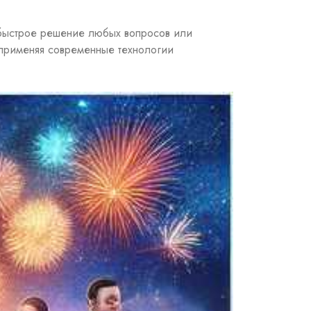
т быстрое решение любых вопросов или
, применяя современные технологии